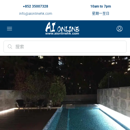
+852 35007328
10am to 7pm
info@aionlinehk.com
星期一至日