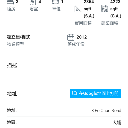
3
4
1
2854
4223
睡房
浴室
車位
sqft
sqft
(S.A.)
(G.A.)
實用面積
建築面積
獨立屋/複式
2012
物業類型
落成年份
描述
地址
在Google地圖上打開
地址:
8 Fo Chun Road
地區:
大埔