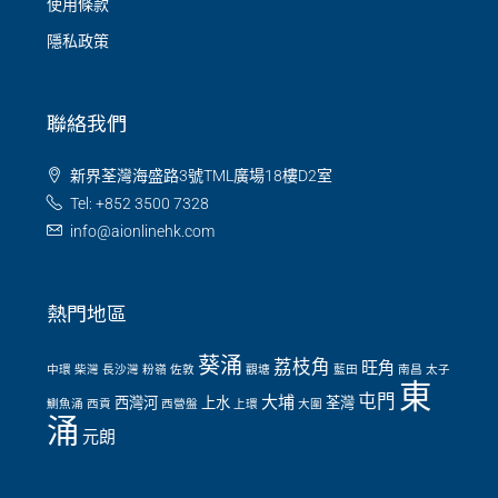
使用條款
隱私政策
聯絡我們
新界荃灣海盛路3號TML廣場18樓D2室
Tel: +852 3500 7328
info@aionlinehk.com
熱門地區
葵涌
荔枝角
旺角
中環
柴灣
長沙灣
粉嶺
佐敦
觀塘
藍田
南昌
太子
東
屯門
大埔
西灣河
上水
荃灣
鰂魚涌
西貢
西營盤
上環
大圍
涌
元朗