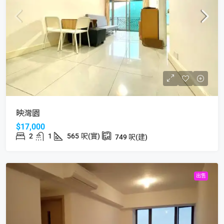
映灣園
$17,000
2
1
565
呎(實)
749
呎(建)
出售