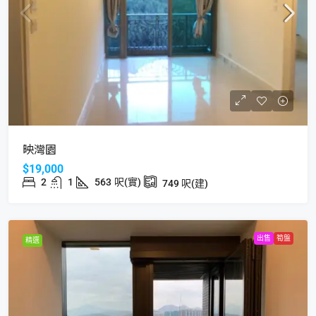
映灣園
$19,000
2
1
563
呎(實)
749
呎(建)
出售
筍盤
精選