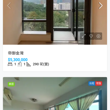
帝御金灣
$5,300,000
1
1
290
呎(實)
出租
筍盤
精選