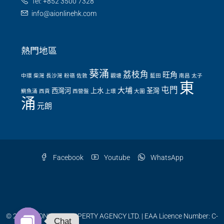
Tel: +852 3500 7328
info@aionlinehk.com
熱門地區
葵涌
荔枝角
旺角
中環
柴灣
長沙灣
粉嶺
佐敦
觀塘
藍田
南昌
太子
東
屯門
大埔
西灣河
上水
荃灣
鰂魚涌
西貢
西營盤
上環
大圍
涌
元朗
Facebook
Youtube
WhatsApp
© 2026 AI ONLINE PROPERTY AGENCY LTD. | EAA Licence Number: C-
Chat