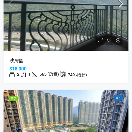
映灣園
$18,000
2
1
565
呎(實)
749
呎(建)
出租
精選