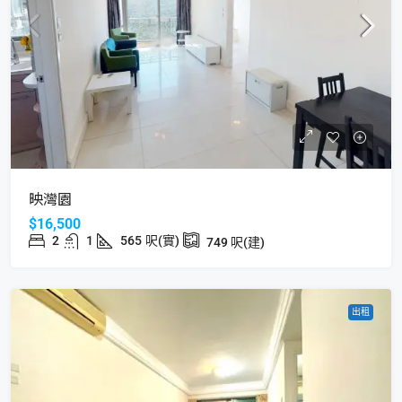
映灣園
$16,500
2
1
565
呎(實)
749
呎(建)
出租