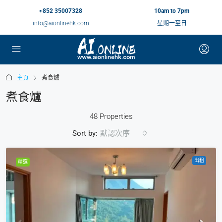
+852 35007328
10am to 7pm
info@aionlinehk.com
星期一至日
主頁
煮食爐
煮食爐
48 Properties
Sort by:
默認次序
出租
精選