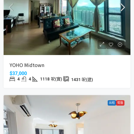
YOHO Midtown
$37,000
4
4
1118
呎(實)
1431
呎(建)
出租
筍盤