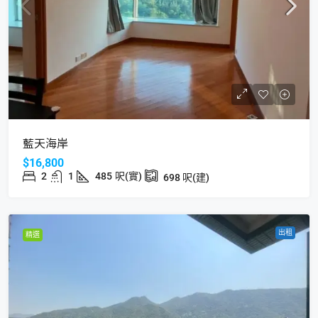
藍天海岸
$16,800
2
1
485
呎(實)
698
呎(建)
出租
精選