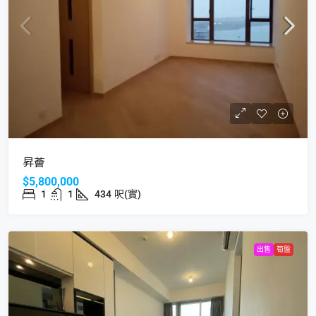
昇薈
$5,800,000
1
1
434
呎(實)
出售
筍盤