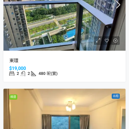
東環
$19,000
2
2
480
呎(實)
出租
精選