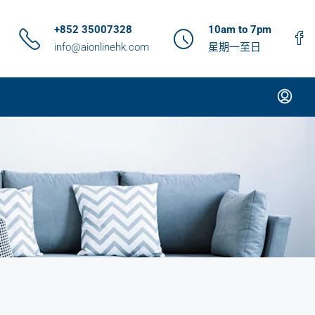
+852 35007328
10am to 7pm
info@aionlinehk.com
星期一至日