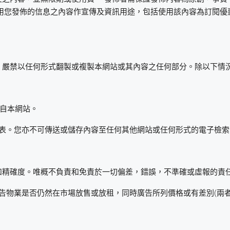
會節錄或使用您發佈的信息之內容作宣傳及資訊用途，包括使用該內容為訂
保留權利。嚴禁以任何形式翻製或複製本網站或其內容之任何部分。除以下情
出自本網站。
表。您亦不可傳送或儲存內容至任何其他網站或任何形式的電子檢索
的真確性和精確度。唯概不負責和免責於一切偏差，錯誤，不準確或虛報的
告物業是否仍然在市場放售或放租，同時廣告所列價格或有差別(兩者