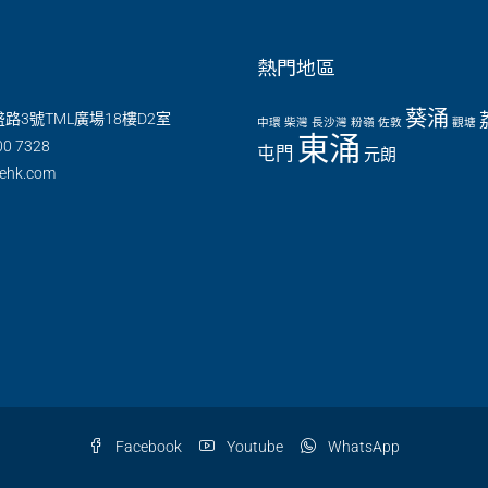
熱門地區
葵涌
路3號TML廣場18樓D2室
中環
柴灣
長沙灣
粉嶺
佐敦
觀塘
東涌
00 7328
屯門
元朗
nehk.com
Facebook
Youtube
WhatsApp