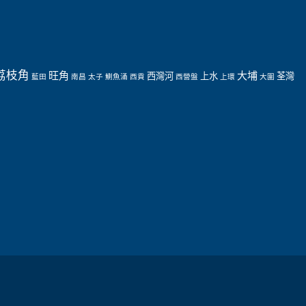
荔枝角
旺角
大埔
西灣河
上水
荃灣
藍田
南昌
太子
鰂魚涌
西貢
西營盤
上環
大圍