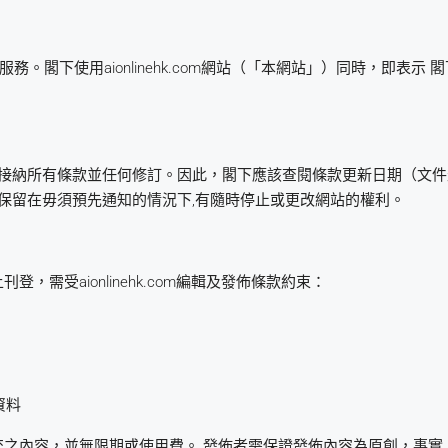
提供之服務。閣下使用aionlinehk.com網站（「本網站」）同時，即
接納所有條款並任何修訂。因此，閣下應該查閱條款更新日期（文件
.com保留在毋須預先通知的情況下,有隨時停止或更改網站的權利。
刊登，需受aionlinehk.com編輯及發佈條款約束：
資料
發佈已提交之內容，並無限期或使用費。 發佈者需保證發佈內容為原創，