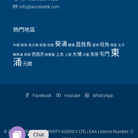
info@aionlinehk.com
熱門地區
葵涌
荔枝角
旺角
中環
柴灣
長沙灣
粉嶺
佐敦
觀塘
藍田
南昌
太子
東
屯門
大埔
西灣河
上水
荃灣
鰂魚涌
西貢
西營盤
上環
大圍
涌
元朗
Facebook
Youtube
WhatsApp
© 2026 AI ONLINE PROPERTY AGENCY LTD. | EAA Licence Number: C-
Chat