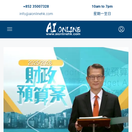
+852 35007328
10am to 7pm
info@aionlinehk.com
星期一至日