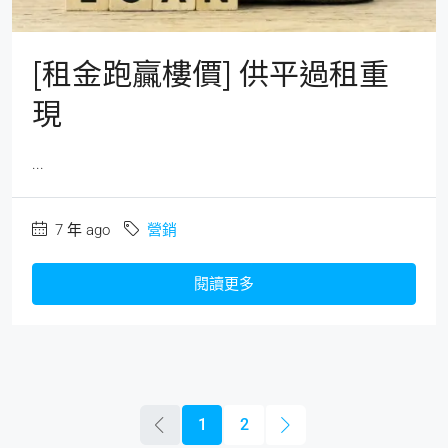
[租金跑贏樓價] 供平過租重
現
...
7 年 ago
營銷
閱讀更多
1
2