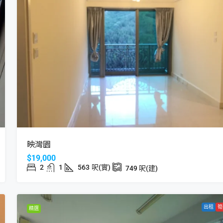
映灣園
$19,000
2
1
563
呎(實)
749
呎(建)
出租
筍
精選