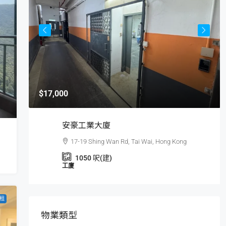
$17,000
安豪工業大廈
17-19 Shing Wan Rd, Tai Wai, Hong Kong
(建)
1050
呎(建)
工廈
租
物業類型