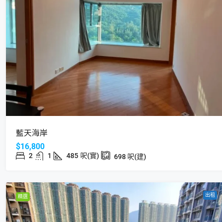
$5,700
華盛工業大廈
藍天海岸
18 Cheung Shun St, Cheung Sha 
$16,800
220
呎(建)
2
1
485
呎(實)
698
呎(建)
工廈
出租
精選