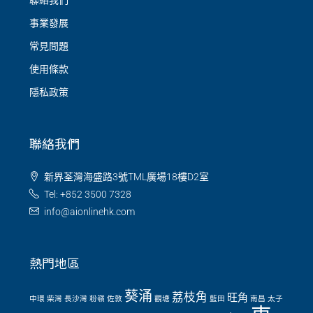
聯絡我們
事業發展
常見問題
使用條款
隱私政策
聯絡我們
新界荃灣海盛路3號TML廣場18樓D2室
Tel: +852 3500 7328
info@aionlinehk.com
熱門地區
葵涌
荔枝角
旺角
中環
柴灣
長沙灣
粉嶺
佐敦
觀塘
藍田
南昌
太子