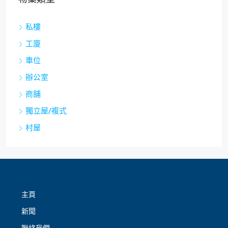
私樓
工廈
車位
辦公室
商舖
獨立屋/複式
村屋
主頁
新聞