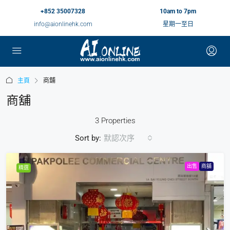
+852 35007328
10am to 7pm
info@aionlinehk.com
星期一至日
主頁
商舖
商舖
3 Properties
Sort by:
默認次序
出售
商舖
精選