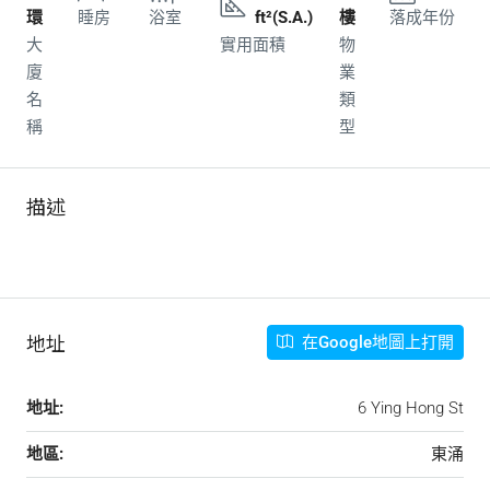
環
睡房
浴室
ft²(S.A.)
樓
落成年份
大
實用面積
物
廈
業
名
類
稱
型
描述
東涌迎康街東環 Tung Chung Ying Hong Street Century Link
地址
在Google地圖上打開
地址:
6 Ying Hong St
地區:
東涌