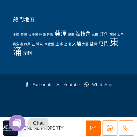
熱門地區
葵涌
荔枝角
旺角
中環
柴灣
長沙灣
粉嶺
佐敦
觀塘
藍田
南昌
太子
東
屯門
大埔
西灣河
上水
荃灣
鰂魚涌
西貢
西營盤
上環
大圍
涌
元朗
Facebook
Youtube
WhatsApp
© 2026 AI ONLINE PROPERTY AGENCY LTD. | EAA Licence Number: C-
Chat
AI ONLINE PROPERTY
079919
Open