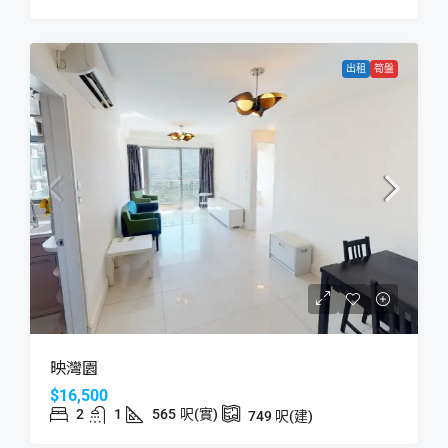
出租
筍盤
映灣園
$16,500
2
1
565
呎(實)
749
呎(建)