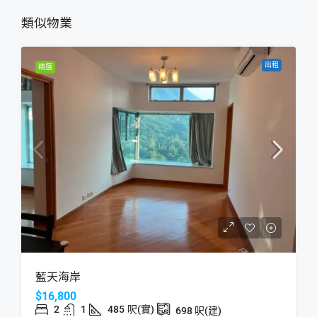
類似物業
出租
精選
藍天海岸
$16,800
2
1
485
呎(實)
698
呎(建)