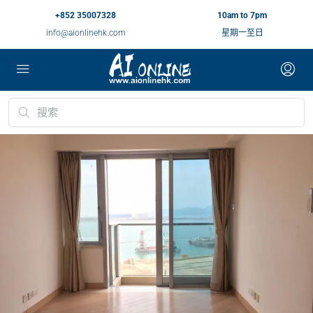
+852 35007328
10am to 7pm
info@aionlinehk.com
星期一至日