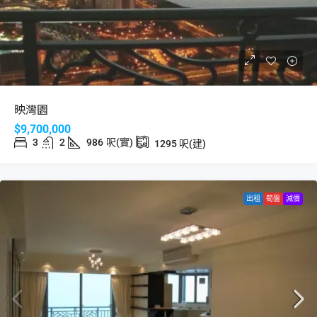
映灣園
$9,700,000
3
2
986
呎(實)
1295
呎(建)
出租
筍盤
減價