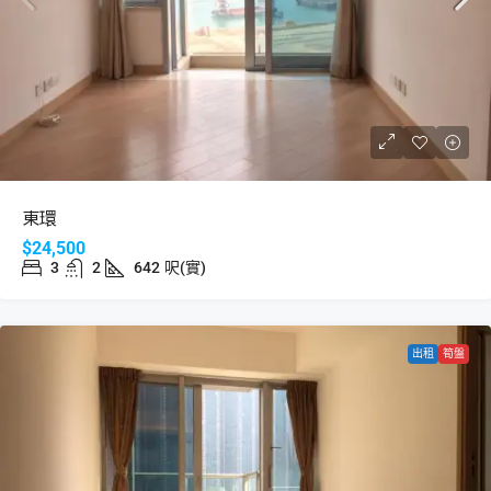
東環
$24,500
3
2
642
呎(實)
出租
筍盤