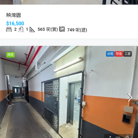
映灣園
$16,500
2
1
565
呎(實)
749
呎(建)
出租
筍盤
工廈
精選