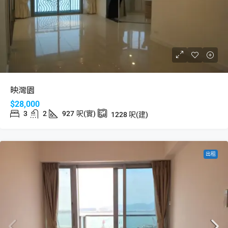
映灣園
$28,000
3
2
927
呎(實)
1228
呎(建)
出租