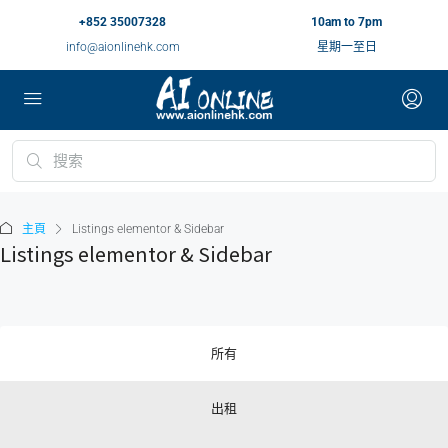
+852 35007328
10am to 7pm
info@aionlinehk.com
星期一至日
主頁
Listings elementor & Sidebar
Listings elementor & Sidebar
所有
出租