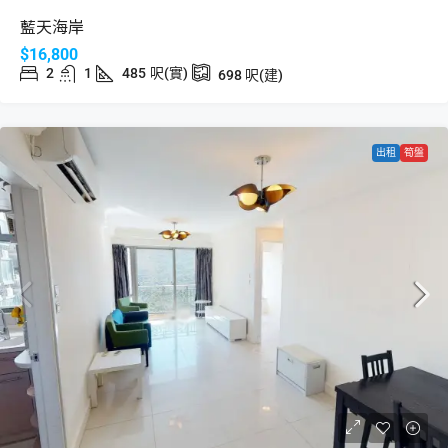
藍天海岸
$16,800
2
1
485
呎(實)
698
呎(建)
出租
筍盤