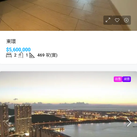
東環
$5,600,000
2
1
469
呎(實)
出售
減價