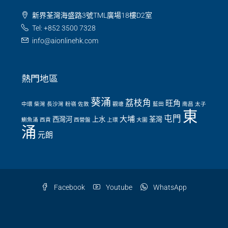
新界荃灣海盛路3號TML廣場18樓D2室
Tel: +852 3500 7328
info@aionlinehk.com
熱門地區
葵涌
荔枝角
旺角
中環
柴灣
長沙灣
粉嶺
佐敦
觀塘
藍田
南昌
太子
東
屯門
大埔
西灣河
上水
荃灣
鰂魚涌
西貢
西營盤
上環
大圍
涌
元朗
Facebook
Youtube
WhatsApp