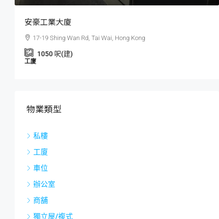
工業大廈
映灣園
9 Shing Wan Rd, Tai Wai, Hong Kong
1 Kin Tun
睡房:
2
50
呎(建)
私樓
物業類型
私樓
工廈
車位
辦公室
商舖
獨立屋/複式