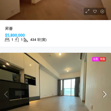
昇薈
$5,800,000
1
1
434
呎(實)
出售
筍盤