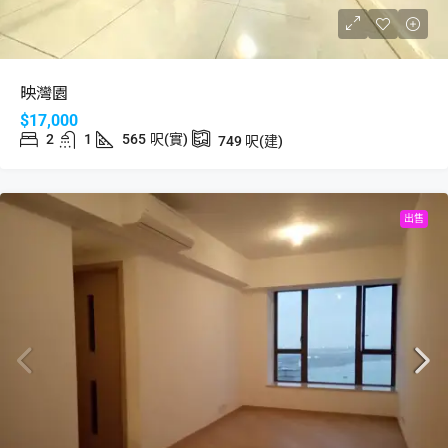
映灣園
$17,000
2
1
565
呎(實)
749
呎(建)
出售