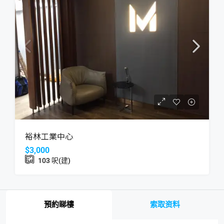
裕林工業中心
$3,000
103
呎(建)
預約睇樓
索取资料