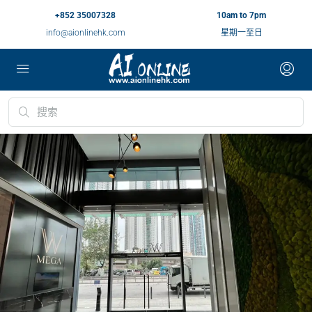
+852 35007328
10am to 7pm
info@aionlinehk.com
星期一至日