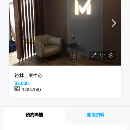
裕林工業中心
$3,000
103
呎(建)
預約睇樓
索取资料