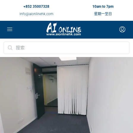
+852 35007328
10am to 7pm
info@aionlinehk.com
星期一至日