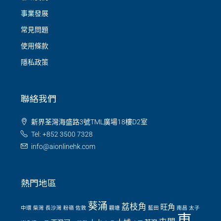
事業發展
常見問題
使用條款
隱私政策
聯絡我們
新界荃灣海盛路3號TML廣場18樓D2室
Tel: +852 3500 7328
info@aionlinehk.com
熱門地區
葵涌
荔枝角
旺角
中環
柴灣
長沙灣
粉嶺
佐敦
觀塘
藍田
南昌
太子
東