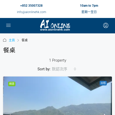
+852 35007328
10am to 7pm
info@aionlinehk.com
星期一至日
主頁
餐桌
餐桌
1 Property
Sort by:
默認次序
出租
精選