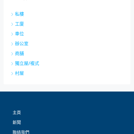
私樓
工廈
車位
辦公室
商舖
獨立屋/複式
村屋
主頁
新聞
聯絡我們