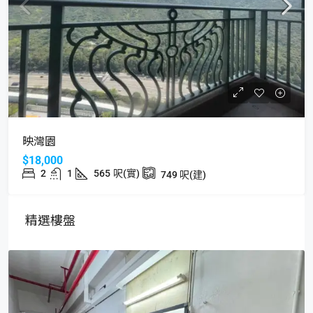
映灣園
$18,000
2
1
565
呎(實)
749
呎(建)
精選樓盤