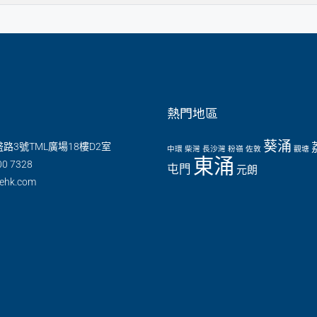
熱門地區
葵涌
路3號TML廣場18樓D2室
中環
柴灣
長沙灣
粉嶺
佐敦
觀塘
東涌
00 7328
屯門
元朗
nehk.com