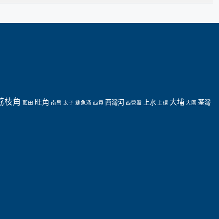
荔枝角
旺角
大埔
西灣河
上水
荃灣
藍田
南昌
太子
鰂魚涌
西貢
西營盤
上環
大圍