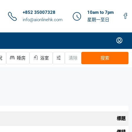
+852 35007328
10am to 7pm
info@aionlinehk.com
星期一至日
況
睡房
浴室
清除
搜索
標題