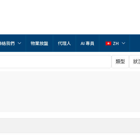
聯絡我們
物業放盤
代理人
AI 專員
ZH
類型
狀